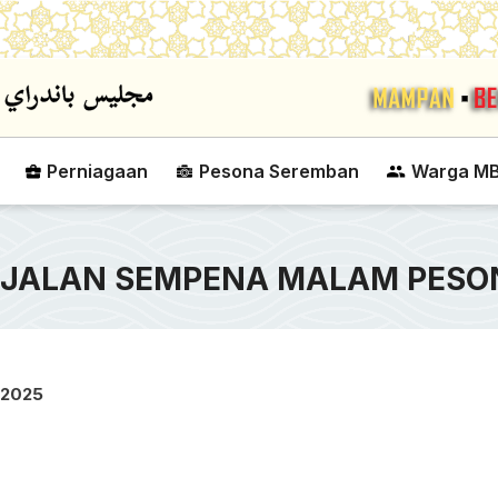
Skip to main content
Perniagaan
Pesona Seremban
Warga M
JALAN SEMPENA MALAM PESON
 2025
PERTANDINGAN BOLA JARING PIALA
KEMPEN CABUTAN B
DATUK BANDAR MAJLIS BANDARAYA
TAKSIRAN TAHUN 2