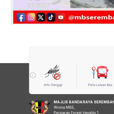
 Terbuka MBS
Info Denggi
Peta Laluan Bas
MAJLIS BANDARAYA SEREMBA
Wisma MBS,
Persiaran Forest Heights 1,