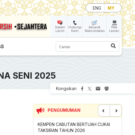
ENG
MY
Soalan
Hubungi
Aduan&
Peta
Lazim
Kami
Maklumbalas
Laman
Carian
BS
A SENI 2025
Kongsikan
PENGUMUMAN
Previous
Next
ERTUAH CUKAI
SUMBANGAN INSENTIF AKTIVITI
PERMOH
026
GOTONG-ROYONG MBS TAHUN 2026
TONG S