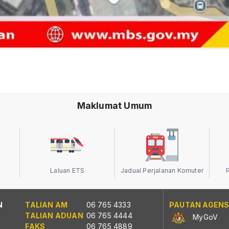
Maklumat Umum
Laluan ETS
Jadual Perjalanan Komuter
N
TALIAN AM
06 765 4333
PAUTAN AGENS
TALIAN ADUAN
06 765 4444
MyGoV
FAKS
06 765 4889