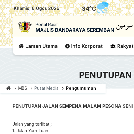
|
34
°C
Khamis, 6 Ogos 2026
Portal Rasmi
MAJLIS BANDARAYA SEREMBAN
Laman Utama
Info Korporat
Rakyat
PENUTUPAN 
MBS
Pusat Media
Pengumuman
PENUTUPAN JALAN SEMPENA MALAM PESONA SENI
Jalan yang terlibat ;
1. Jalan Yam Tuan