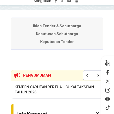
Kongsikan
Tender & Quotation
Iklan Tender & Sebutharga
Keputusan Sebutharga
Keputusan Tender
PENGUMUMAN
Previous
Next
TUK
KEMPEN CABUTAN BERTUAH CUKAI TAKSIRAN
SUMBANG
TAHUN 2026
ROYONG
TO OTHER PAGE
Info Korporat