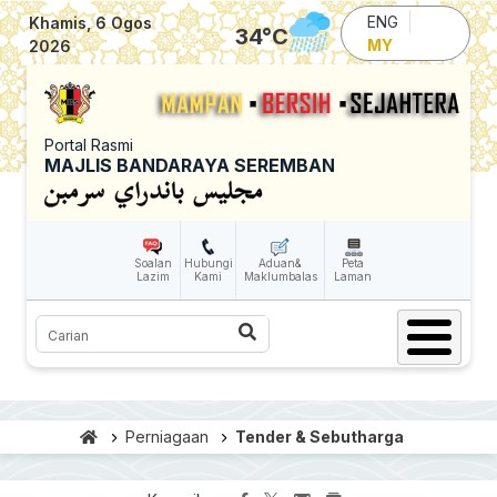
Skip to main content
ENG
Khamis, 6 Ogos
34
°C
MY
2026
Portal Rasmi
MAJLIS BANDARAYA SEREMBAN
Soalan
Hubungi
Aduan&
Peta
Lazim
Kami
Maklumbalas
Laman
Carian
Perniagaan
Tender & Sebutharga