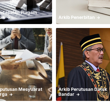
encapaian Piagam
an
Arkib Penerbitan
eputusan Mesyuarat
Arkib Perutusan Datuk
rga
Bandar