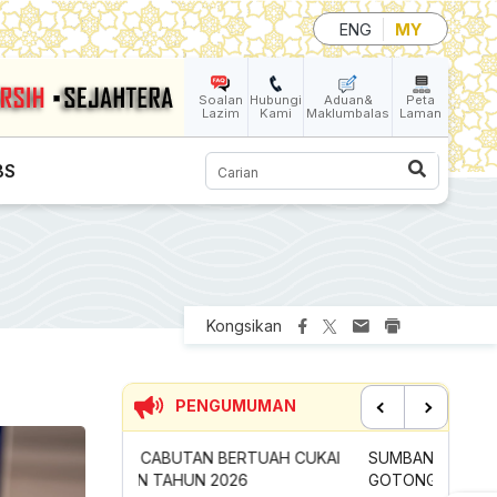
ENG
MY
Soalan
Hubungi
Aduan&
Peta
Lazim
Kami
Maklumbalas
Laman
Carian
BS
Kongsikan
PENGUMUMAN
Previous
Next
ERTUAH CUKAI
SUMBANGAN INSENTIF AKTIVITI
PERMOH
026
GOTONG-ROYONG MBS TAHUN 2026
TONG S