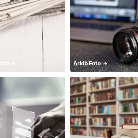
SEREMBAN
rita
Arkib Foto