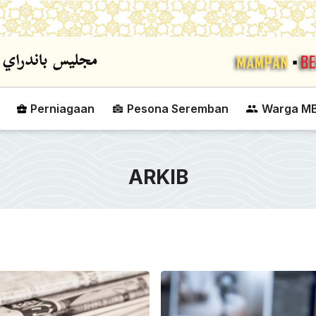
Skip to main content
Perniagaan
Pesona Seremban
Warga M
ARKIB
PERTANDINGAN BOLA JARING PIALA
KEMPEN CABUTAN B
DATUK BANDAR MAJLIS BANDARAYA
TAKSIRAN TAHUN 2