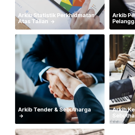
Arkib Statistik Perkhidmatan
Arkib P
Atas Talian
Pelangg
Arkib Tender & Sebutharga
Arkib K
Sebutha