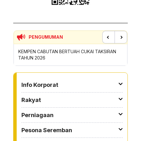
PENGUMUMAN
Previous
Next
KSIRAN
SUMBANGAN INSENTIF AKTIVITI GOTONG-
PERMO
ROYONG MBS TAHUN 2026
SAMPA
TO OTHER PAGE
Info Korporat
Rakyat
Perniagaan
Pesona Seremban