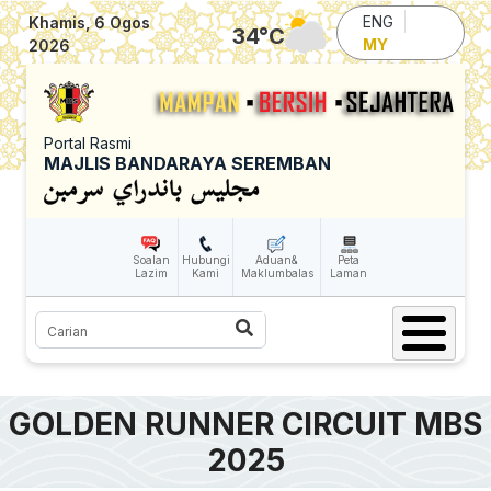
Skip to main content
ENG
Khamis, 6 Ogos
34
°C
MY
2026
Portal Rasmi
MAJLIS BANDARAYA SEREMBAN
Soalan
Hubungi
Aduan&
Peta
Lazim
Kami
Maklumbalas
Laman
Carian
GOLDEN RUNNER CIRCUIT MBS
2025