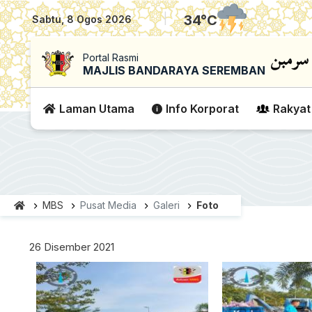
|
34
°C
Sabtu, 8 Ogos 2026
Portal Rasmi
MAJLIS BANDARAYA SEREMBAN
Laman Utama
Info Korporat
Rakyat
MBS
Pusat Media
Galeri
Foto
26 Disember 2021