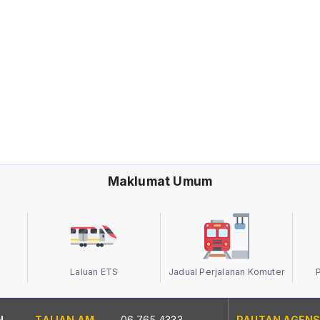
Maklumat Umum
Laluan ETS
Jadual Perjalanan Komuter
N
TALIAN AM
06 765 4333
PAUTAN AGENS