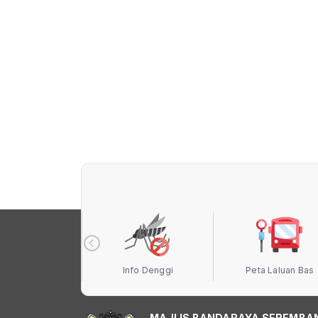
 Terbuka MBS
Info Denggi
Peta Laluan Bas
MAJLIS BANDARAYA SEREMBA