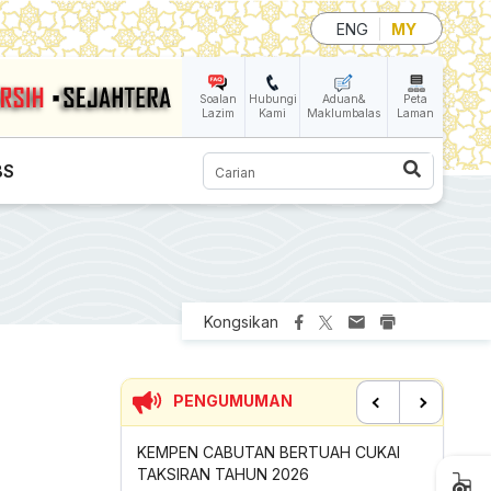
ENG
MY
Soalan
Hubungi
Aduan&
Peta
Lazim
Kami
Maklumbalas
Laman
Carian
BS
Kongsikan
PENGUMUMAN
Previous
Next
 JARING PIALA
KEMPEN CABUTAN BERTUAH CUKAI
SUMBANG
LIS BANDARAYA
TAKSIRAN TAHUN 2026
GOTONG